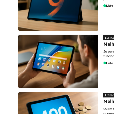
Lista
LISTA
Melh
Já per
funcio
Lista
LISTA
Melh
Quem n
acompa