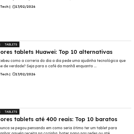
 Tech
|
17/02/2026
S
TABLETS
ores tablets Huawei: Top 10 alternativas
cebeu como a correria do dia a dia pede uma ajudinha tecnológica que
ne de verdade? Seja para o café da manhã enquanto ...
 Tech
|
17/02/2026
S
TABLETS
ores tablets até 400 reais: Top 10 baratos
unca se pegou pensando em como seria ótimo ter um tablet para
nhar aquela receita na cozinha, bater papo nas redes ou até ...