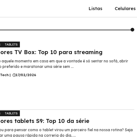
Listas
Celulares
S
TABLETS
ores TV Box: Top 10 para streaming
e aquele momento em casa em que a vontade é só sentar no sofá, abrir
p preferido e maratonar uma série sem ...
 Tech
|
17/02/2026
S
TABLETS
ores tablets S9: Top 10 da série
ou para pensar como o tablet virou um parceiro fiel na nossa rotina? Seja
r uma pausa rápida na correria do dia, ...