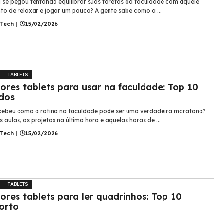
á se pegou tentando equilibrar suas tarefas da faculdade com aquele
o de relaxar e jogar um pouco? A gente sabe como a ...
 Tech
|
15/02/2026
S
TABLETS
ores tablets para usar na faculdade: Top 10
dos
cebeu como a rotina na faculdade pode ser uma verdadeira maratona?
s aulas, os projetos na última hora e aquelas horas de ...
 Tech
|
15/02/2026
S
TABLETS
ores tablets para ler quadrinhos: Top 10
orto