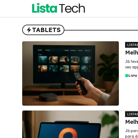
Pular
para
o
conteúdo
TABLETS
LISTA
Melh
Já tev
seu ap
Lista
LISTA
Melh
Já par
para da