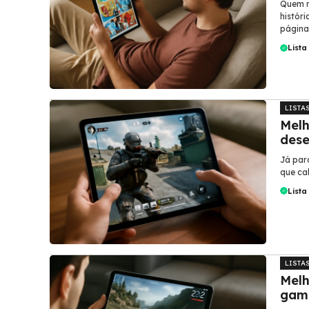
Quem n
histór
página
Lista
LISTA
Melh
des
Já par
que ca
Lista
LISTA
Melh
gam