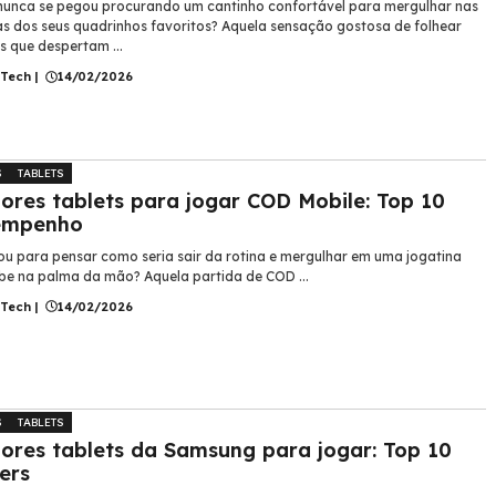
unca se pegou procurando um cantinho confortável para mergulhar nas
ias dos seus quadrinhos favoritos? Aquela sensação gostosa de folhear
s que despertam ...
 Tech
|
14/02/2026
S
TABLETS
ores tablets para jogar COD Mobile: Top 10
empenho
ou para pensar como seria sair da rotina e mergulhar em uma jogatina
be na palma da mão? Aquela partida de COD ...
 Tech
|
14/02/2026
S
TABLETS
ores tablets da Samsung para jogar: Top 10
ers