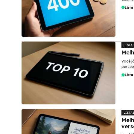
Lista
LISTA
Melh
Você j
perceb
Lista
LISTA
Melh
vers