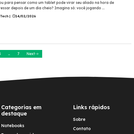
ou para pensar como um tablet pode virar seu aliado na hora de
ressar depois de um dia cheio? Imagina só: você jogando ...
 Tech
|
14/02/2026
3
…
7
Next
Categorias em
Links rápidos
destaque
Sobre
Notebooks
Contato