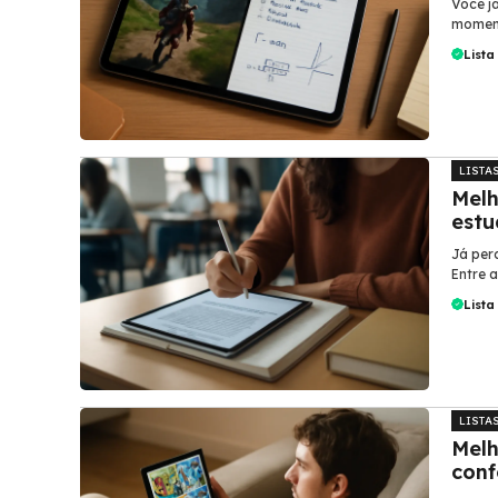
Você j
moment
Lista
LISTA
Melh
estu
Já per
Entre a
Lista
LISTA
Melh
conf