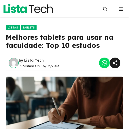
Pular
Me
para
o
conteúdo
LISTAS
TABLETS
Melhores tablets para usar na
faculdade: Top 10 estudos
by
Lista Tech
Published On:
15/02/2026