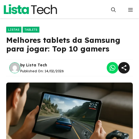
Pular
Me
para
o
conteúdo
LISTAS
TABLETS
Melhores tablets da Samsung
para jogar: Top 10 gamers
by
Lista Tech
Published On:
14/02/2026