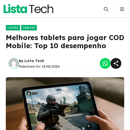
Pular
Me
para
o
conteúdo
LISTAS
TABLETS
Melhores tablets para jogar COD
Mobile: Top 10 desempenho
by
Lista Tech
Published On:
14/02/2026