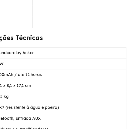
ções Técnicas
undcore by Anker
0W
00mAh / até 12 horas
,1 x 8,1 x 17,1 cm
35 kg
X7 (resistente à água e poeira)
uetooth, Entrada AUX