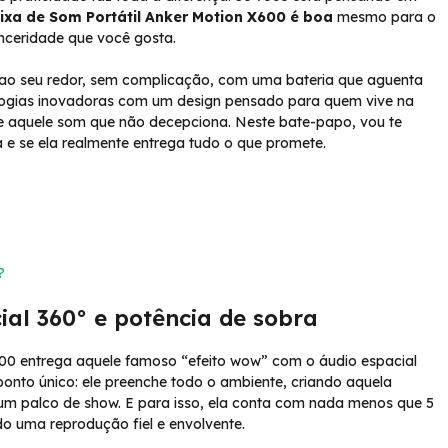
ixa de Som Portátil Anker Motion X600 é boa
mesmo para o
inceridade que você gosta.
m ao seu redor, sem complicação, com uma bateria que aguenta
logias inovadoras com um design pensado para quem vive na
e e aquele som que não decepciona. Neste bate-papo, vou te
 e se ela realmente entrega tudo o que promete.
?
al 360° e potência de sobra
600 entrega aquele famoso “efeito wow” com o áudio espacial
ponto único: ele preenche todo o ambiente, criando aquela
um palco de show. E para isso, ela conta com nada menos que 5
do uma reprodução fiel e envolvente.