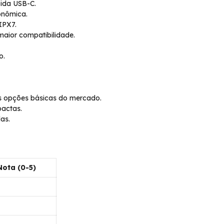
pida USB-C.
gonômica.
IPX7.
maior compatibilidade.
o.
s opções básicas do mercado.
actas.
as.
Nota (0-5)