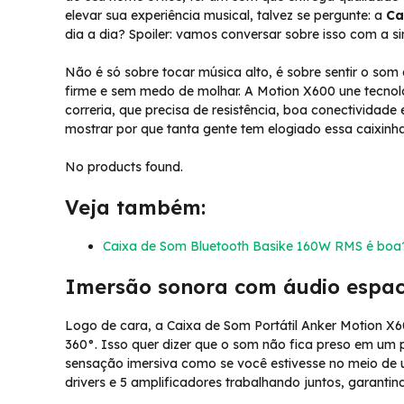
elevar sua experiência musical, talvez se pergunte: a
Ca
dia a dia? Spoiler: vamos conversar sobre isso com a s
Não é só sobre tocar música alto, é sobre sentir o so
firme e sem medo de molhar. A Motion X600 une tecno
correria, que precisa de resistência, boa conectividad
mostrar por que tanta gente tem elogiado essa caixinha
No products found.
Veja também:
Caixa de Som Bluetooth Basike 160W RMS é boa
Imersão sonora com áudio espaci
Logo de cara, a Caixa de Som Portátil Anker Motion X
360°. Isso quer dizer que o som não fica preso em um 
sensação imersiva como se você estivesse no meio de 
drivers e 5 amplificadores trabalhando juntos, garantin