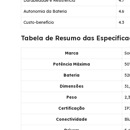
Durabilidade e Resistência
4.7
Autonomia da Bateria
4.6
Custo-benefício
4.3
Tabela de Resumo das Especifica
Marca
So
Potência Máxima
5
Bateria
52
Dimensões
31
Peso
2,
Certificação
IP
Conectividade
Bl