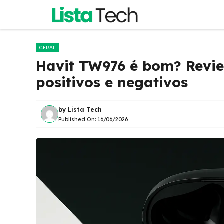
Pular
para
o
conteúdo
GERAL
Havit TW976 é bom? Revi
positivos e negativos
by
Lista Tech
Published On:
16/06/2026