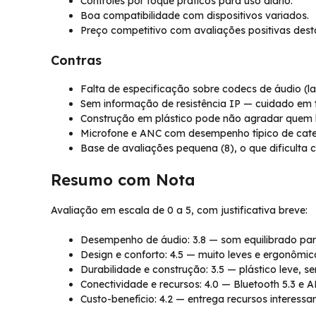
Controles por toque práticos para uso diário.
Boa compatibilidade com dispositivos variados.
Preço competitivo com avaliações positivas dest
Contras
Falta de especificação sobre codecs de áudio (la
Sem informação de resistência IP — cuidado em t
Construção em plástico pode não agradar quem
Microfone e ANC com desempenho típico de cate
Base de avaliações pequena (8), o que dificulta 
Resumo com Nota
Avaliação em escala de 0 a 5, com justificativa breve:
Desempenho de áudio: 3.8 — som equilibrado para 
Design e conforto: 4.5 — muito leves e ergonômi
Durabilidade e construção: 3.5 — plástico leve, 
Conectividade e recursos: 4.0 — Bluetooth 5.3 e 
Custo-benefício: 4.2 — entrega recursos interess