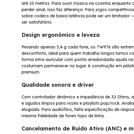
até 10 metros. Para ouvir música na cozinha enquanto 
perder sinal, isso faz diferença. Para jogos competitiv
sobre codecs de baixa latência pode ser um limitador
ser satisfatório.
Design ergonômico e leveza
Pesando apenas 3,4 g cada fone, os TW976 são extrema
desconforto, ideal para quem trabalha longos turnos 
forma intra-auricular com ponta arredondada ajuda n
costumam permanecer no lugar. A construção em plást
premium.
Qualidade sonora e driver
Com controlador dinâmico e impedância de 32 Ohms, a 
e agudos limpos para vozes e playlists pop/rock. Aval
elogiada. Para audiófilos, falta especificação de resp
mesma fidelidade de fones topo de linha.
Cancelamento de Ruído Ativo (ANC) e m