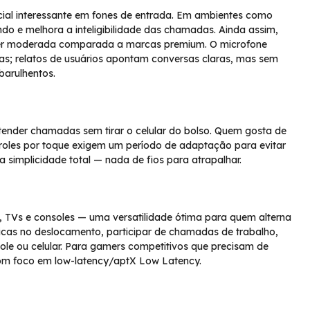
cial interessante em fones de entrada. Em ambientes como
undo e melhora a inteligibilidade das chamadas. Ainda assim,
er moderada comparada a marcas premium. O microfone
as; relatos de usuários apontam conversas claras, mas sem
barulhentos.
 atender chamadas sem tirar o celular do bolso. Quem gosta de
ntroles por toque exigem um período de adaptação para evitar
ca simplicidade total — nada de fios para atrapalhar.
, TVs e consoles — uma versatilidade ótima para quem alterna
sicas no deslocamento, participar de chamadas de trabalho,
le ou celular. Para gamers competitivos que precisam de
 com foco em low-latency/aptX Low Latency.