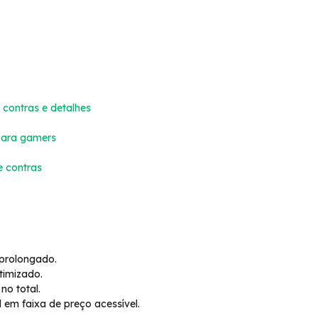
contras e detalhes
para gamers
e contras
 prolongado.
timizado.
o total.
 em faixa de preço acessível.