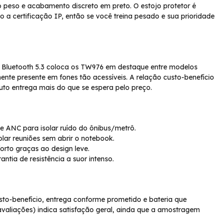
ixo peso e acabamento discreto em preto. O estojo protetor é
o a certificação IP, então se você treina pesado e sua prioridade
 e Bluetooth 5.3 coloca os TW976 em destaque entre modelos
te presente em fones tão acessíveis. A relação custo-benefício
to entrega mais do que se espera pelo preço.
 e ANC para isolar ruído do ônibus/metrô.
lar reuniões sem abrir o notebook.
rto graças ao design leve.
ntia de resistência a suor intenso.
to-benefício, entrega conforme prometido e bateria que
avaliações) indica satisfação geral, ainda que a amostragem