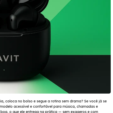
ia, coloca no bolso e segue a rotina sem drama? Se você já se
odelo acessível e confortável para música, chamadas e
a boa, o que ele entrega na prática — sem exageros e com