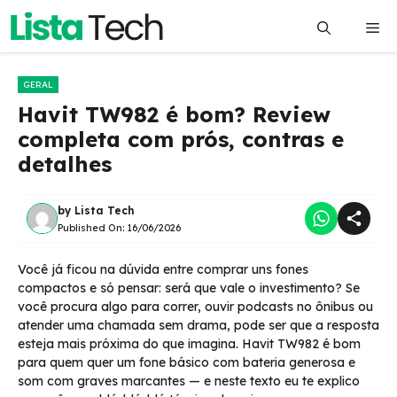
Pular
Me
para
o
conteúdo
GERAL
Havit TW982 é bom? Review
completa com prós, contras e
detalhes
by
Lista Tech
Published On:
16/06/2026
Você já ficou na dúvida entre comprar uns fones
compactos e só pensar: será que vale o investimento? Se
você procura algo para correr, ouvir podcasts no ônibus ou
atender uma chamada sem drama, pode ser que a resposta
esteja mais próxima do que imagina. Havit TW982 é bom
para quem quer um fone básico com bateria generosa e
som com graves marcantes — e neste texto eu te explico