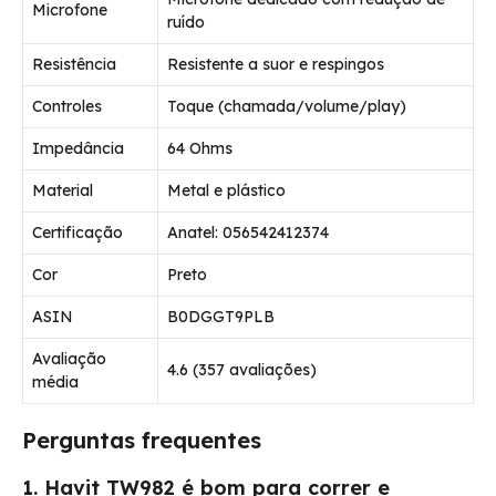
Microfone
ruído
Resistência
Resistente a suor e respingos
Controles
Toque (chamada/volume/play)
Impedância
64 Ohms
Material
Metal e plástico
Certificação
Anatel: 056542412374
Cor
Preto
ASIN
B0DGGT9PLB
Avaliação
4.6 (357 avaliações)
média
Perguntas frequentes
1. Havit TW982 é bom para correr e