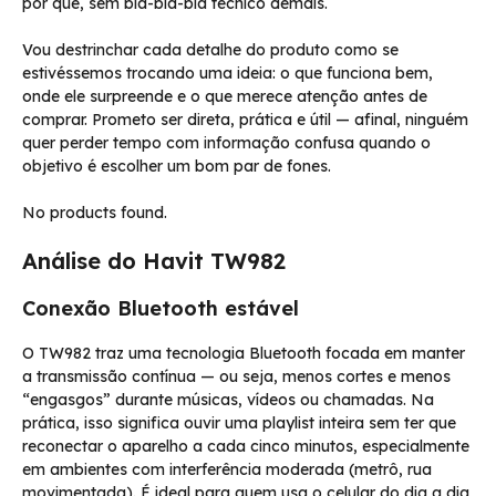
por quê, sem blá-blá-blá técnico demais.
Vou destrinchar cada detalhe do produto como se
estivéssemos trocando uma ideia: o que funciona bem,
onde ele surpreende e o que merece atenção antes de
comprar. Prometo ser direta, prática e útil — afinal, ninguém
quer perder tempo com informação confusa quando o
objetivo é escolher um bom par de fones.
No products found.
Análise do Havit TW982
Conexão Bluetooth estável
O TW982 traz uma tecnologia Bluetooth focada em manter
a transmissão contínua — ou seja, menos cortes e menos
“engasgos” durante músicas, vídeos ou chamadas. Na
prática, isso significa ouvir uma playlist inteira sem ter que
reconectar o aparelho a cada cinco minutos, especialmente
em ambientes com interferência moderada (metrô, rua
movimentada). É ideal para quem usa o celular do dia a dia