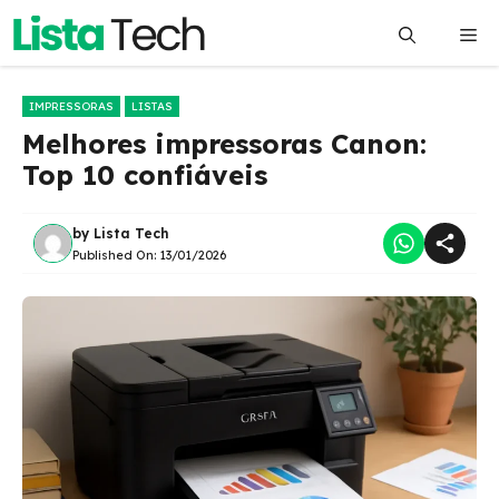
Pular
Me
para
o
conteúdo
IMPRESSORAS
LISTAS
Melhores impressoras Canon:
Top 10 confiáveis
by
Lista Tech
Published On:
13/01/2026