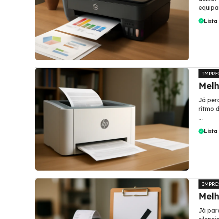
equipa
Lista
IMPRE
Melh
Já per
ritmo 
...
Lista
IMPRE
Melh
Já par