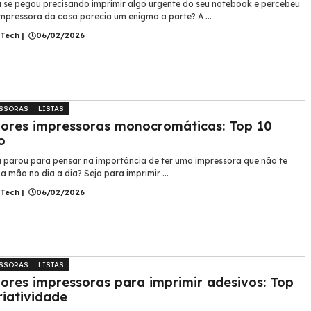
á se pegou precisando imprimir algo urgente do seu notebook e percebeu
impressora da casa parecia um enigma a parte? A ...
 Tech
|
06/02/2026
SSORAS
LISTAS
ores impressoras monocromáticas: Top 10
o
á parou para pensar na importância de ter uma impressora que não te
a mão no dia a dia? Seja para imprimir ...
 Tech
|
06/02/2026
SSORAS
LISTAS
ores impressoras para imprimir adesivos: Top
riatividade