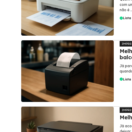
com um
não é ..
Lista
IMPRE
Melh
balc
Já par
quando
Lista
IMPRE
Melh
Já aco
deixar