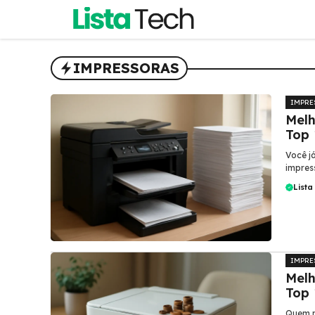
Pular
para
o
conteúdo
IMPRESSORAS
IMPRE
Melh
Top 
Você j
impres
Lista
IMPRE
Melh
Top
Quem n