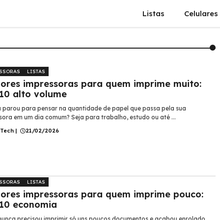
Listas
Celulares
SSORAS
LISTAS
ores impressoras para quem imprime muito:
10 alto volume
á parou para pensar na quantidade de papel que passa pela sua
sora em um dia comum? Seja para trabalho, estudo ou até ...
 Tech
|
21/02/2026
SSORAS
LISTAS
ores impressoras para quem imprime pouco:
 10 economia
unca precisou imprimir só uns poucos documentos e acabou enrolado