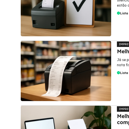
silenc
estão al
Lista
IMPRE
Melh
Já se p
nota fi
Lista
IMPRE
Melh
comp