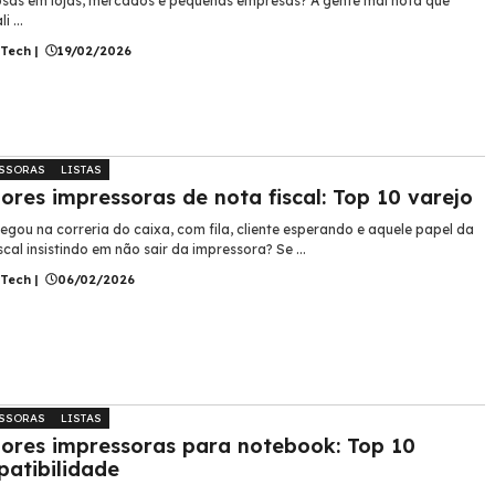
iosas em lojas, mercados e pequenas empresas? A gente mal nota que
i ...
 Tech
|
19/02/2026
SSORAS
LISTAS
ores impressoras de nota fiscal: Top 10 varejo
egou na correria do caixa, com fila, cliente esperando e aquele papel da
scal insistindo em não sair da impressora? Se ...
 Tech
|
06/02/2026
SSORAS
LISTAS
ores impressoras para notebook: Top 10
atibilidade