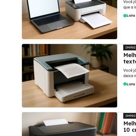
Você j
que a 
Lista
IMPRE
Melh
text
Você j
deixa n
Lista
IMPRE
Melh
10 c