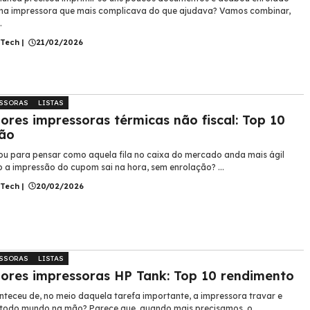
a impressora que mais complicava do que ajudava? Vamos combinar,
.
 Tech
|
21/02/2026
SSORAS
LISTAS
ores impressoras térmicas não fiscal: Top 10
ão
ou para pensar como aquela fila no caixa do mercado anda mais ágil
 a impressão do cupom sai na hora, sem enrolação? ...
 Tech
|
20/02/2026
SSORAS
LISTAS
ores impressoras HP Tank: Top 10 rendimento
nteceu de, no meio daquela tarefa importante, a impressora travar e
 todo mundo na mão? Parece que, quando mais precisamos, o