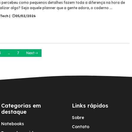
á percebeu como pequenos detalhes fazem toda a diferença na hora de
lizar algo? Seja aquele planner que a gente adora, o caderno ...
 Tech
|
05/02/2026
3
…
7
Next
Categorias em
Links rápidos
destaque
Sobre
Notebooks
Contato