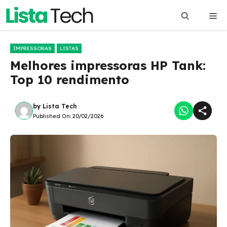
Pular
Me
para
o
conteúdo
IMPRESSORAS
LISTAS
Melhores impressoras HP Tank:
Top 10 rendimento
by
Lista Tech
Published On:
20/02/2026