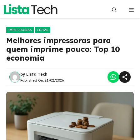
Pular
Me
para
o
conteúdo
IMPRESSORAS
LISTAS
Melhores impressoras para
quem imprime pouco: Top 10
economia
by
Lista Tech
Published On:
21/02/2026