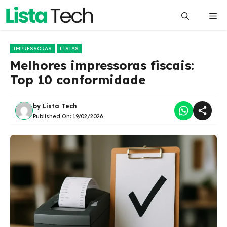
Pular
Me
para
o
conteúdo
IMPRESSORAS
LISTAS
Melhores impressoras fiscais:
Top 10 conformidade
by
Lista Tech
Published On:
19/02/2026