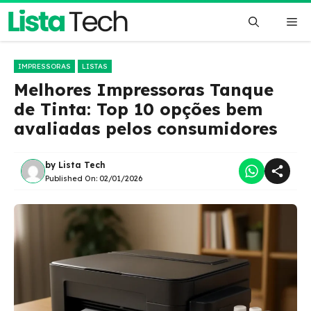
Pular
Me
para
o
conteúdo
IMPRESSORAS
LISTAS
Melhores Impressoras Tanque
de Tinta: Top 10 opções bem
avaliadas pelos consumidores
by
Lista Tech
Published On:
02/01/2026