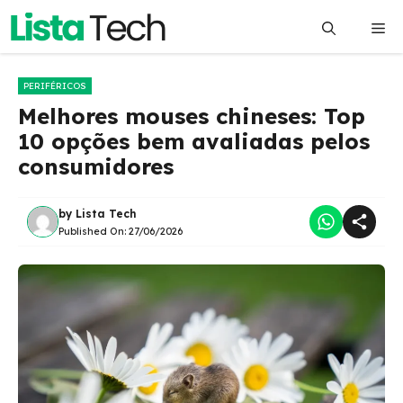
Pular
Me
para
o
conteúdo
PERIFÉRICOS
Melhores mouses chineses: Top
10 opções bem avaliadas pelos
consumidores
by
Lista Tech
Published On:
27/06/2026