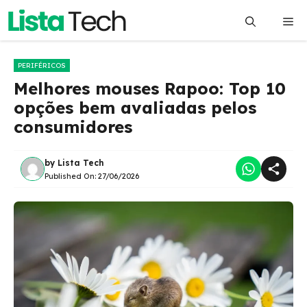
Pular
Me
para
o
conteúdo
PERIFÉRICOS
Melhores mouses Rapoo: Top 10
opções bem avaliadas pelos
consumidores
by
Lista Tech
Published On:
27/06/2026