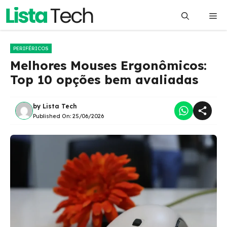
Pular
Me
para
o
conteúdo
PERIFÉRICOS
Melhores Mouses Ergonômicos:
Top 10 opções bem avaliadas
by
Lista Tech
Published On:
25/06/2026