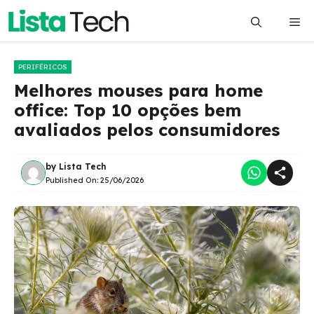
Pular
Me
para
o
conteúdo
PERIFÉRICOS
Melhores mouses para home
office: Top 10 opções bem
avaliados pelos consumidores
by
Lista Tech
Published On:
25/06/2026