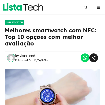
Pular
Me
para
o
conteúdo
SMARTWATCH
Melhores smartwatch com NFC:
Top 10 opções com melhor
avaliação
by
Lista Tech
Published On:
16/06/2026