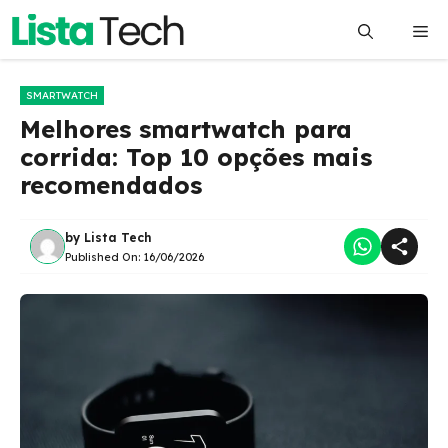
Pular
Me
para
o
conteúdo
SMARTWATCH
Melhores smartwatch para
corrida: Top 10 opções mais
recomendados
by
Lista Tech
Published On:
16/06/2026