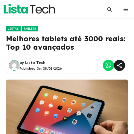
Pular
Me
para
o
conteúdo
LISTAS
TABLETS
Melhores tablets até 3000 reais:
Top 10 avançados
by
Lista Tech
Published On:
08/01/2026