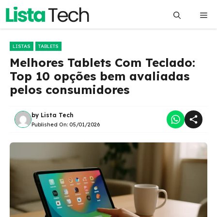
Pular
Me
para
o
conteúdo
LISTAS
TABLETS
Melhores Tablets Com Teclado:
Top 10 opções bem avaliadas
pelos consumidores
by
Lista Tech
Published On:
05/01/2026