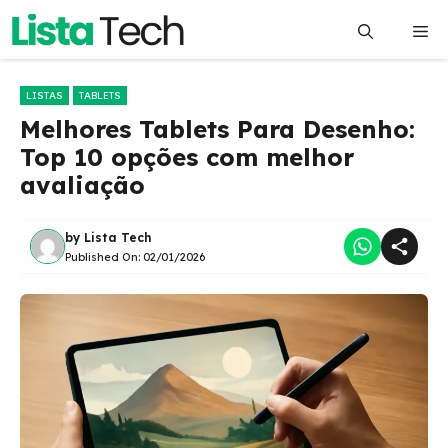
Pular
Me
para
o
conteúdo
LISTAS
TABLETS
Melhores Tablets Para Desenho:
Top 10 opções com melhor
avaliação
by
Lista Tech
Published On:
02/01/2026