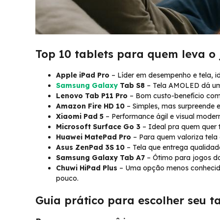
Top 10 tablets para quem leva o 
Apple iPad Pro
– Líder em desempenho e tela, ide
Samsung Galaxy
Tab S8
– Tela AMOLED dá um 
Lenovo Tab P11 Pro
– Bom custo-benefício com u
Amazon Fire HD 10
– Simples, mas surpreende e
Xiaomi Pad 5
– Performance ágil e visual moder
Microsoft Surface Go 3
– Ideal pra quem quer 
Huawei MatePad Pro
– Para quem valoriza tela 
Asus ZenPad 3S 10
– Tela que entrega qualidad
Samsung Galaxy Tab A7
– Ótimo para jogos do 
Chuwi HiPad Plus
– Uma opção menos conhecida
pouco.
Guia prático para escolher seu t