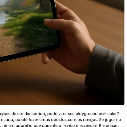
ois de um dia corrido, pode virar seu playground particular?
isada, ou até fazer umas apostas com os amigos. Se jogar no
, ter um aparelho que aguente o tranco é essencial. E é aí que