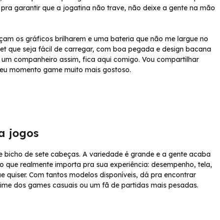
a pra garantir que a jogatina não trave, não deixe a gente na mão
 façam os gráficos brilharem e uma bateria que não me largue no
let que seja fácil de carregar, com boa pegada e design bacana
 um companheiro assim, fica aqui comigo. Vou compartilhar
r seu momento game muito mais gostoso.
a jogos
ele bicho de sete cabeças. A variedade é grande e a gente acaba
 no que realmente importa pra sua experiência: desempenho, tela,
ue quiser. Com tantos modelos disponíveis, dá pra encontrar
o time dos games casuais ou um fã de partidas mais pesadas.