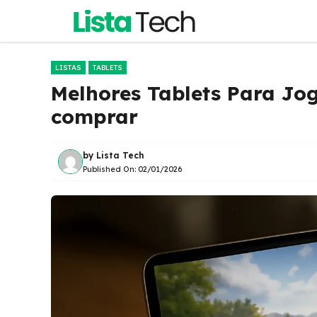
Pular
para
o
conteúdo
LISTAS
TABLETS
Melhores Tablets Para Jo
comprar
by
Lista Tech
Published On:
02/01/2026