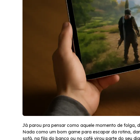
Já parou pra pensar como aquele momento de folga, dep
Nada como um bom game para escapar da rotina, dar r
sofá, na fila do banco ou no café virou parte do seu dia