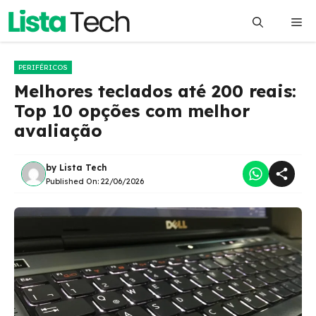
Pular
Me
para
o
conteúdo
PERIFÉRICOS
Melhores teclados até 200 reais:
Top 10 opções com melhor
avaliação
by
Lista Tech
Published On:
22/06/2026