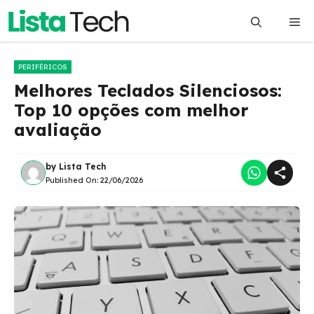
Pular
Me
para
o
conteúdo
PERIFÉRICOS
Melhores Teclados Silenciosos:
Top 10 opções com melhor
avaliação
by
Lista Tech
Published On:
22/06/2026