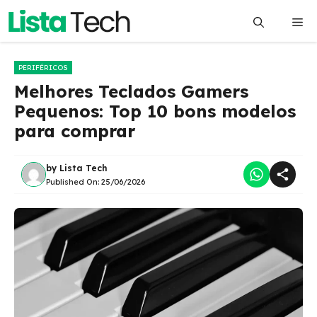
Pular
Me
para
o
conteúdo
PERIFÉRICOS
Melhores Teclados Gamers
Pequenos: Top 10 bons modelos
para comprar
by
Lista Tech
Published On:
25/06/2026