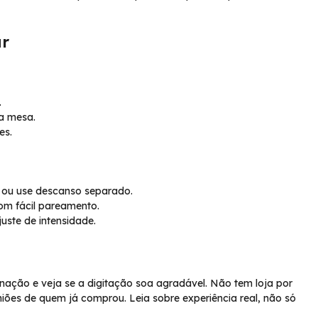
ar
.
a mesa.
es.
o ou use descanso separado.
com fácil pareamento.
uste de intensidade.
clinação e veja se a digitação soa agradável. Não tem loja por
iões de quem já comprou. Leia sobre experiência real, não só