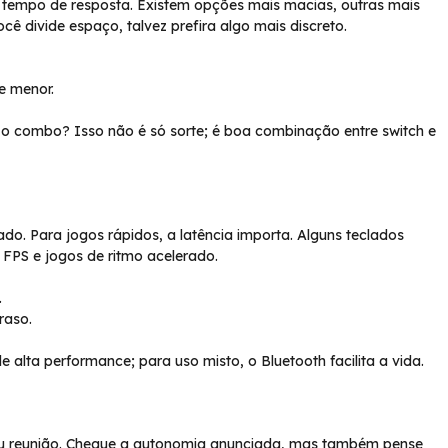
 e tempo de resposta. Existem opções mais macias, outras mais
ê divide espaço, talvez prefira algo mais discreto.
e menor.
o combo? Isso não é só sorte; é boa combinação entre switch e
do. Para jogos rápidos, a latência importa. Alguns teclados
FPS e jogos de ritmo acelerado.
.
raso.
alta performance; para uso misto, o Bluetooth facilita a vida.
ou reunião. Cheque a autonomia anunciada, mas também pense