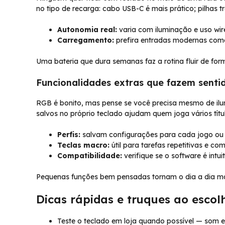
no tipo de recarga: cabo USB-C é mais prático; pilhas
Autonomia real:
varia com iluminação e uso wire
Carregamento:
prefira entradas modernas com
Uma bateria que dura semanas faz a rotina fluir de for
Funcionalidades extras que fazem senti
RGB é bonito, mas pense se você precisa mesmo de ilum
salvos no próprio teclado ajudam quem joga vários título
Perfis:
salvam configurações para cada jogo ou
Teclas macro:
útil para tarefas repetitivas e co
Compatibilidade:
verifique se o software é intui
Pequenas funções bem pensadas tornam o dia a dia mai
Dicas rápidas e truques ao escol
Teste o teclado em loja quando possível — som 