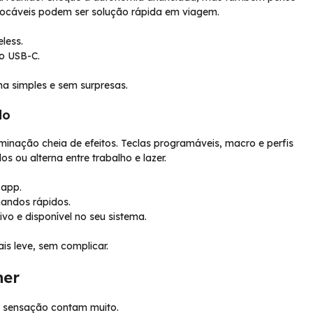
 trocáveis podem ser solução rápida em viagem.
less.
o USB-C.
ma simples e sem surpresas.
do
inação cheia de efeitos. Teclas programáveis, macro e perfis
s ou alterna entre trabalho e lazer.
 app.
mandos rápidos.
tivo e disponível no seu sistema.
s leve, sem complicar.
her
e sensação contam muito.