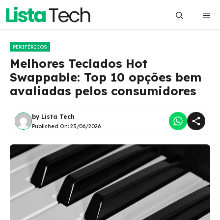
Pular
Me
para
o
conteúdo
PERIFÉRICOS
Melhores Teclados Hot
Swappable: Top 10 opções bem
avaliadas pelos consumidores
by
Lista Tech
Published On:
25/06/2026