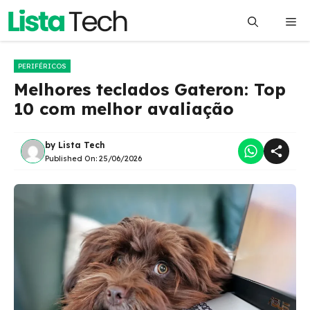
Pular
Me
para
o
conteúdo
PERIFÉRICOS
Melhores teclados Gateron: Top
10 com melhor avaliação
by
Lista Tech
Published On:
25/06/2026