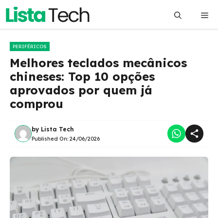
Pular
Me
para
o
conteúdo
PERIFÉRICOS
Melhores teclados mecânicos
chineses: Top 10 opções
aprovados por quem já
comprou
by
Lista Tech
Published On:
24/06/2026