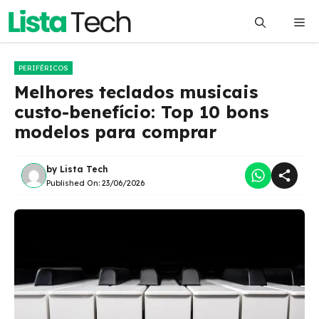
Pular
Me
para
o
conteúdo
PERIFÉRICOS
Melhores teclados musicais
custo-benefício: Top 10 bons
modelos para comprar
by
Lista Tech
Published On:
23/06/2026