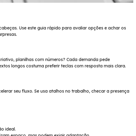
 cabeças. Use este guia rápido para avaliar opções e achar os
urpresas.
 criativo, planilhas com números? Cada demanda pede
extos longos costuma preferir teclas com resposta mais clara.
lerar seu fluxo. Se usa atalhos no trabalho, checar a presença
o ideal.
zam espaço, mas podem exigir adaptação.