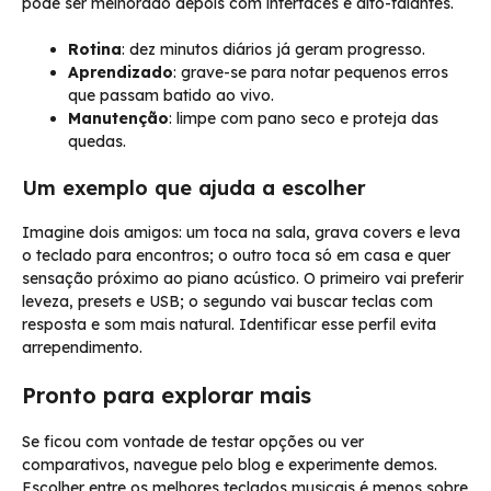
pode ser melhorado depois com interfaces e alto-falantes.
Rotina
: dez minutos diários já geram progresso.
Aprendizado
: grave-se para notar pequenos erros
que passam batido ao vivo.
Manutenção
: limpe com pano seco e proteja das
quedas.
Um exemplo que ajuda a escolher
Imagine dois amigos: um toca na sala, grava covers e leva
o teclado para encontros; o outro toca só em casa e quer
sensação próximo ao piano acústico. O primeiro vai preferir
leveza, presets e USB; o segundo vai buscar teclas com
resposta e som mais natural. Identificar esse perfil evita
arrependimento.
Pronto para explorar mais
Se ficou com vontade de testar opções ou ver
comparativos, navegue pelo blog e experimente demos.
Escolher entre os melhores teclados musicais é menos sobre