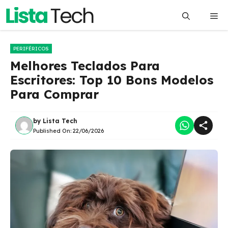
Pular
Me
para
o
conteúdo
PERIFÉRICOS
Melhores Teclados Para
Escritores: Top 10 Bons Modelos
Para Comprar
by
Lista Tech
Published On:
22/06/2026