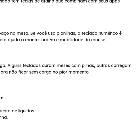
eclado tem teclas de atalho que combinam com seus apps
spaço na mesa. Se você usa planilhas, o teclado numérico é
cto ajuda a manter ordem e mobilidade do mouse.
arga. Alguns teclados duram meses com pilhas, outros carregam
para não ficar sem carga no pior momento.
as.
ento de líquidos.
ina.