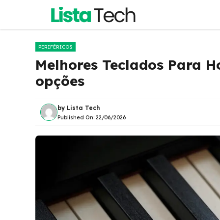
Pular
para
o
conteúdo
PERIFÉRICOS
Melhores Teclados Para H
opções
by
Lista Tech
Published On:
22/06/2026