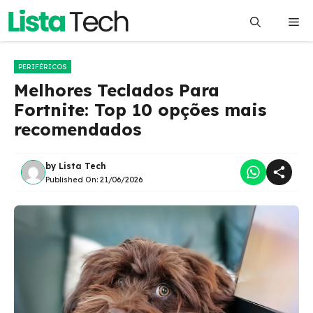
Pular
Me
para
o
conteúdo
PERIFÉRICOS
Melhores Teclados Para
Fortnite: Top 10 opções mais
recomendados
by
Lista Tech
Published On:
21/06/2026