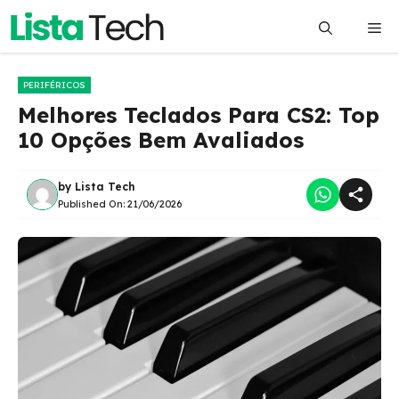
Pular
Me
para
o
conteúdo
PERIFÉRICOS
Melhores Teclados Para CS2: Top
10 Opções Bem Avaliados
by
Lista Tech
Published On:
21/06/2026