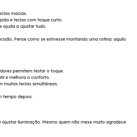
eclas macias.
pida e teclas com toque curto.
 ajuda a ajustar tudo.
ecisão. Pense como se estivesse montando uma rotina: aquilo
dores permitem testar o toque.
il e melhora o conforto.
m muitas teclas simultâneas.
m tempo depois.
as e ajustar iluminação. Mesmo quem não mexe muito agradece