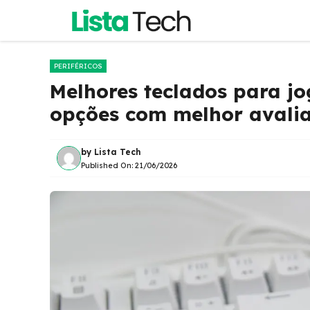
Pular
para
o
conteúdo
PERIFÉRICOS
Melhores teclados para jo
opções com melhor avali
by
Lista Tech
Published On:
21/06/2026