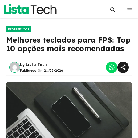
Pular
Me
para
o
conteúdo
PERIFÉRICOS
Melhores teclados para FPS: Top
10 opções mais recomendadas
by
Lista Tech
Published On:
21/06/2026