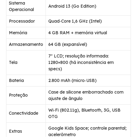
Sistema
Android 13 (Go Edition)
Operacional
Processador
Quad‑Core 1,6 GHz (Intel)
Memória
4 GB RAM + memória virtual
Armazenamento
64 GB (expansível)
7″ LCD; resolução informada:
Tela
1280×800 (há inconsistência em
specs)
Bateria
2.800 mAh (micro‑USB)
Case de silicone emborrachado com
Proteção
ajuste de ângulo
Wi‑Fi (802.11g), Bluetooth, 3G, USB
Conectividade
OTG
Google Kids Space; controle parental;
Extras
acelerômetro