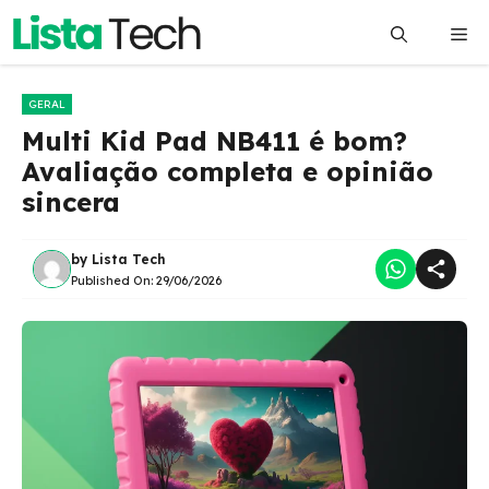
Pular
Me
para
o
conteúdo
GERAL
Multi Kid Pad NB411 é bom?
Avaliação completa e opinião
sincera
by
Lista Tech
Published On:
29/06/2026