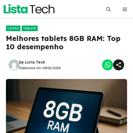
Pular
Me
para
o
conteúdo
LISTAS
TABLETS
Melhores tablets 8GB RAM: Top
10 desempenho
by
Lista Tech
Published On:
09/02/2026