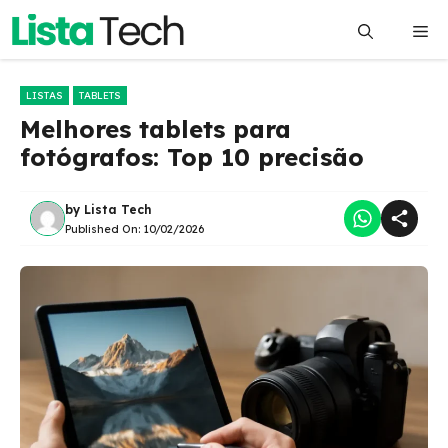
Pular
Me
para
o
conteúdo
LISTAS
TABLETS
Melhores tablets para
fotógrafos: Top 10 precisão
by
Lista Tech
Published On:
10/02/2026