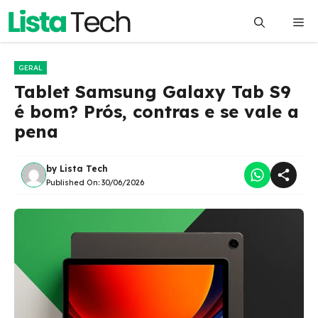
Pular
Me
para
o
conteúdo
GERAL
Tablet Samsung Galaxy Tab S9
é bom? Prós, contras e se vale a
pena
by
Lista Tech
Published On:
30/06/2026