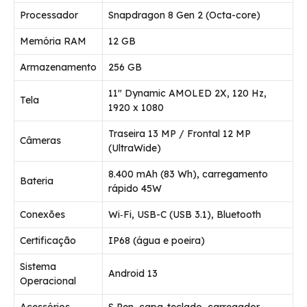
Processador
Snapdragon 8 Gen 2 (Octa-core)
Memória RAM
12 GB
Armazenamento
256 GB
11″ Dynamic AMOLED 2X, 120 Hz,
Tela
1920 x 1080
Traseira 13 MP / Frontal 12 MP
Câmeras
(UltraWide)
8.400 mAh (83 Wh), carregamento
Bateria
rápido 45W
Conexões
Wi‑Fi, USB-C (USB 3.1), Bluetooth
Certificação
IP68 (água e poeira)
Sistema
Android 13
Operacional
Acessórios
S Pen, capa-teclado, carregador,