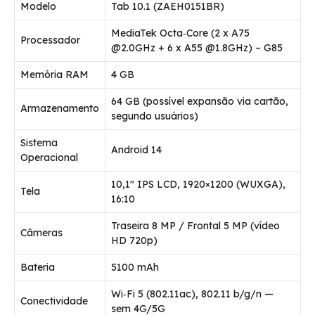
Modelo
Tab 10.1 (ZAEH0151BR)
MediaTek Octa‑Core (2 x A75
Processador
@2.0GHz + 6 x A55 @1.8GHz) – G85
Memória RAM
4 GB
64 GB (possível expansão via cartão,
Armazenamento
segundo usuários)
Sistema
Android 14
Operacional
10,1″ IPS LCD, 1920×1200 (WUXGA),
Tela
16:10
Traseira 8 MP / Frontal 5 MP (vídeo
Câmeras
HD 720p)
Bateria
5100 mAh
Wi‑Fi 5 (802.11ac), 802.11 b/g/n —
Conectividade
sem 4G/5G