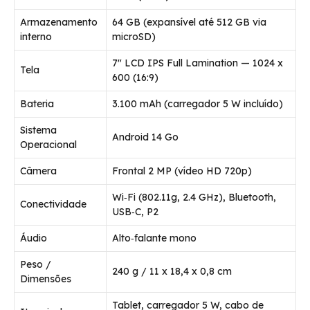
Armazenamento
64 GB (expansível até 512 GB via
interno
microSD)
7″ LCD IPS Full Lamination — 1024 x
Tela
600 (16:9)
Bateria
3.100 mAh (carregador 5 W incluído)
Sistema
Android 14 Go
Operacional
Câmera
Frontal 2 MP (vídeo HD 720p)
Wi‑Fi (802.11g, 2.4 GHz), Bluetooth,
Conectividade
USB‑C, P2
Áudio
Alto‑falante mono
Peso /
240 g / 11 x 18,4 x 0,8 cm
Dimensões
Tablet, carregador 5 W, cabo de