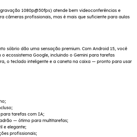
l, gravação 1080p@30fps) atende bem videoconferências e
a câmeras profissionais, mas é mais que suficiente para aulas
nto sóbrio dão uma sensação premium. Com Android 15, você
o ecossistema Google, incluindo o Gemini para tarefas
ra, o teclado inteligente e a caneta na caixa — pronto para usar
ho;
cluso;
para tarefas com IA;
rão — ótimo para multitarefas;
l e elegante;
ões profissionais;