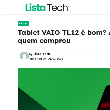
Pular
para
o
conteúdo
GERAL
Tablet VAIO TL12 é bom? A
quem comprou
by
Lista Tech
Published On:
01/07/2026