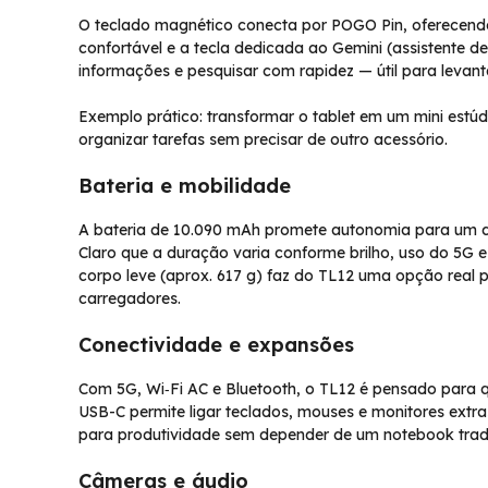
O teclado magnético conecta por POGO Pin, oferecendo 
confortável e a tecla dedicada ao Gemini (assistente de
informações e pesquisar com rapidez — útil para levant
Exemplo prático: transformar o tablet em um mini estúdi
organizar tarefas sem precisar de outro acessório.
Bateria e mobilidade
A bateria de 10.090 mAh promete autonomia para um di
Claro que a duração varia conforme brilho, uso do 5
corpo leve (aprox. 617 g) faz do TL12 uma opção real 
carregadores.
Conectividade e expansões
Com 5G, Wi‑Fi AC e Bluetooth, o TL12 é pensado para q
USB-C permite ligar teclados, mouses e monitores ext
para produtividade sem depender de um notebook tradi
Câmeras e áudio