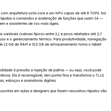
com arquitetura octa-core e um NPU capaz de até 8 TOPS. Na
tas rápidas a comandos e aceleração de funções que usam IA —
m e assistentes de voz mais ágeis.
ariáveis (valores típicos entre 2,1 e picos relatados até 2,7
 uso e o gerenciamento térmico. Para produtividade, navegação
 de 12 GB de RAM e 512 GB de armazenamento torna o tablet
ibilidade à pressão e rejeição de palma — ou seja, você pode
ência. Ela é recarregável, tem ponta fina e transforma o TL12
s, esboços e assinaturas digitais.
scritas em aulas e designers que fazem rascunhos rápidos vão