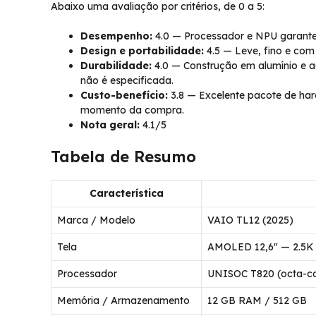
Abaixo uma avaliação por critérios, de 0 a 5:
Desempenho:
4.0 — Processador e NPU garantem
Design e portabilidade:
4.5 — Leve, fino e co
Durabilidade:
4.0 — Construção em alumínio e ac
não é especificada.
Custo-benefício:
3.8 — Excelente pacote de har
momento da compra.
Nota geral:
4.1/5
Tabela de Resumo
Característica
Marca / Modelo
VAIO TL12 (2025)
Tela
AMOLED 12,6″ — 2.5K (
Processador
UNISOC T820 (octa-cor
Memória / Armazenamento
12 GB RAM / 512 GB