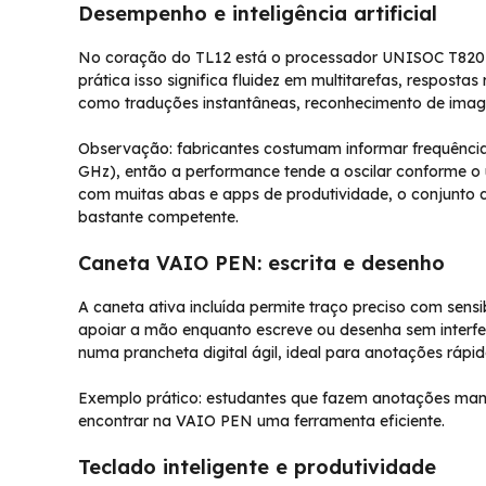
Desempenho e inteligência artificial
No coração do TL12 está o processador UNISOC T820 
prática isso significa fluidez em multitarefas, respos
como traduções instantâneas, reconhecimento de image
Observação: fabricantes costumam informar frequências v
GHz), então a performance tende a oscilar conforme o
com muitas abas e apps de produtividade, o conjunto
bastante competente.
Caneta VAIO PEN: escrita e desenho
A caneta ativa incluída permite traço preciso com sens
apoiar a mão enquanto escreve ou desenha sem interfer
numa prancheta digital ágil, ideal para anotações rápida
Exemplo prático: estudantes que fazem anotações manu
encontrar na VAIO PEN uma ferramenta eficiente.
Teclado inteligente e produtividade