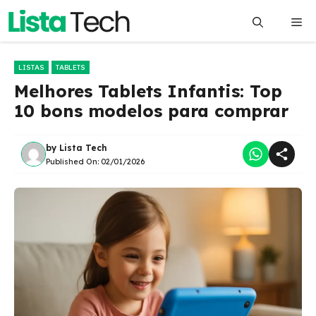
Pular
Me
para
o
conteúdo
LISTAS
TABLETS
Melhores Tablets Infantis: Top
10 bons modelos para comprar
by
Lista Tech
Published On:
02/01/2026